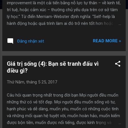
improvement là một cải tiến bằng nỗ lực tự thân – về kinh tế,
trí tuệ, hoặc cảm xúc – thường chủ yếu dựa trên cơ sở tâm
lý học.” Từ điển Merriam-Webster định nghĩa: “Self-help là
hành động hoặc quá trình làm ai đó trở nên tốt hơn hoặc
vượt qua những vấn đề của họ mà không cần sự giúp đỡ của
người khác, đặc biệt : đương đầu với những vấn đề cá nhân
READ MORE »
Đăng nhận xét
hoặc tình cảm mà không cần trợ giúp chuyên nghiệp.” Một
số từ điển Anh – Việt dịch self – help thành “tự lực”, “tự
tương trợ”, “tự giúp đỡ”, “tự học”, “tự lo” – không đúng hoàn
Giá trị sống (4): Bạn sẽ tranh đấu vì
toàn hoặc một phần với bản chất của từ này. Dựa vào các
điều gì?
định nghĩa trên, “tự cải tiến”, “tự cải thiện”, “tự hoàn thiện bản
thân” có vẻ gần đúng hơn. Vì vậy trong bài viết này, tôi sẽ
Thứ Năm, tháng 5 25, 2017
dùng từ “ tự cải thiện bản thân ” thay cho self–help hay self–
improvement . Nói thêm một chút. Các khái niệm và thuật
Câu hỏi quan trọng nhất trong đời bạn Mọi người đều muốn
ngữ của trào lưu “tự cải thiện bản thân” dùng đại trà ngày nay
những thứ có vẻ tốt đẹp. Mọi người đều muốn sống vô tư,
đối lập hoàn toàn với lý luận, quan niệm v...
hạnh phúc và dễ dàng, muốn yêu, muốn có những cuộc tình
và những mối quan hệ tuyệt vời, muốn hoàn hảo, muốn kiếm
được bộn tiền, muốn được nổi tiếng, được kính trọng và