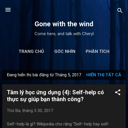
Chuyển đến nội dung chính
Gone with the wind
Come here, and talk with Cheryl
TRANG CHỦ
GÓC NHÌN
PHÂN TÍCH
BẢN DỊCH
TỦ SÁCH CỦA CHERYL
THÊM…
Đang hiển thị bài đăng từ Tháng 5, 2017
HIỂN THỊ TẤT CẢ
LIÊN HỆ
B
à
Tâm lý học ứng dụng (4): Self-help có
i
thực sự giúp bạn thành công?
đ
ă
Thứ Ba, tháng 5 30, 2017
n
g
Self–help là gì? Wikipedia cho rằng “Self–help hay self-