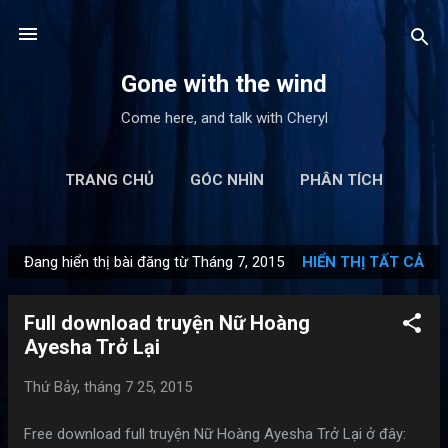
Chuyển đến nội dung chính
Gone with the wind
Come here, and talk with Cheryl
TRANG CHỦ
GÓC NHÌN
PHÂN TÍCH
BẢN DỊCH
TỦ SÁCH CỦA CHERYL
THÊM…
Đang hiển thị bài đăng từ Tháng 7, 2015
HIỂN THỊ TẤT CẢ
LIÊN HỆ
B
à
Full download truyện Nữ Hoàng
i
Ayesha Trở Lại
đ
ă
Thứ Bảy, tháng 7 25, 2015
n
g
Free download full truyện Nữ Hoàng Ayesha Trở Lại ở đây: