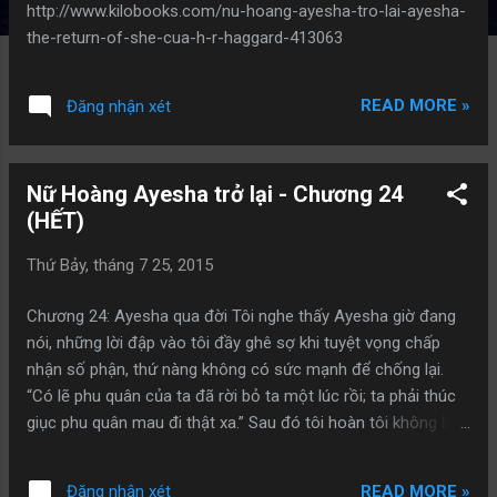
http://www.kilobooks.com/nu-hoang-ayesha-tro-lai-ayesha-
the-return-of-she-cua-h-r-haggard-413063
READ MORE »
Đăng nhận xét
Nữ Hoàng Ayesha trở lại - Chương 24
(HẾT)
Thứ Bảy, tháng 7 25, 2015
Chương 24: Ayesha qua đời Tôi nghe thấy Ayesha giờ đang
nói, những lời đập vào tôi đầy ghê sợ khi tuyệt vọng chấp
nhận số phận, thứ nàng không có sức mạnh để chống lại.
“Có lẽ phu quân của ta đã rời bỏ ta một lúc rồi; ta phải thúc
giục phu quân mau đi thật xa.” Sau đó tôi hoàn tôi không biết
chuyện gì xảy ra. Tôi đã mất đi người là tất cả với mình, người
bạn, và người con của tôi, tôi tan nát cõi lòng như chưa từng
READ MORE »
Đăng nhận xét