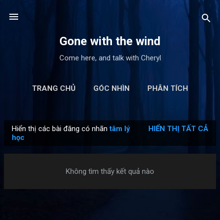
Chuyển đến nội dung chính
Gone with the wind
Come here, and talk with Cheryl
TRANG CHỦ
GÓC NHÌN
PHÂN TÍCH
BẢN DỊCH
TỦ SÁCH CỦA CHERYL
THÊM…
Hiển thị các bài đăng có nhãn
tâm lý
HIỂN THỊ TẤT CẢ
LIÊN HỆ
B
học
à
i
Không tìm thấy kết quả nào
đ
ă
n
g