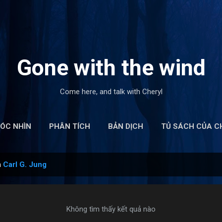
Chuyển đến nội dung chính
Gone with the wind
Come here, and talk with Cheryl
ÓC NHÌN
PHÂN TÍCH
BẢN DỊCH
TỦ SÁCH CỦA C
n
Carl G. Jung
Không tìm thấy kết quả nào