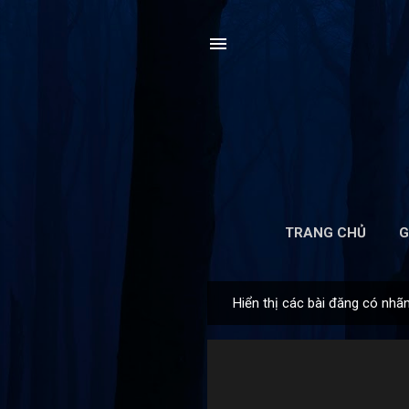
TRANG CHỦ
G
Hiển thị các bài đăng có nhã
B
à
i
đ
ă